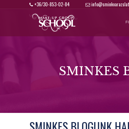
+36/30-853-02-84
info@sminkvarazslat
F
SMINKES 
SMINKES BLOGUNK HA