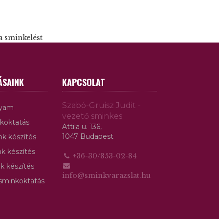
a sminkelést
ÁSAINK
KAPCSOLAT
Szabó-Gruisz Judit -
lyam
vezető sminkes
koktatás
Attila u. 136,
1047 Budapest
nk készítés
k készítés
+36-30/853-02-84
k készítés
info@sminkvarazslat.hu
 sminkoktatás