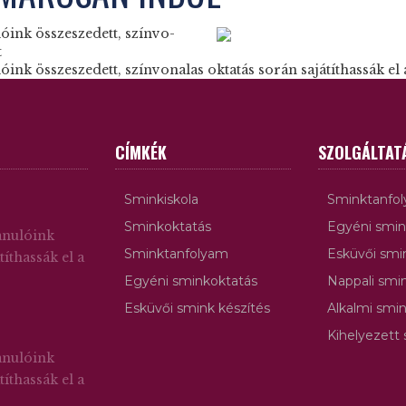
óink összeszedett, színvo­
t
nk összeszedett, színvo­nalas oktatás során sajátíthassák el 
CÍMKÉK
SZOLGÁLTAT
Sminkiskola
Sminktanfo
Sminkoktatás
Egyéni smin
anulóink
Sminktanfolyam
Esküvői smi
títhassák el a
Egyéni sminkoktatás
Nappali smin
Esküvői smink készítés
Alkalmi smin
Kihelyezett
anulóink
títhassák el a