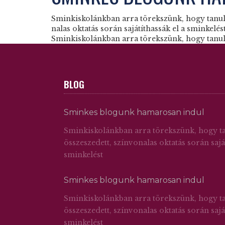
Sminkiskolánkban arra törekszünk, hogy tanul
nalas oktatás során sajátíthassák el a sminkelés
Sminkiskolánkban arra törekszünk, hogy tanulói
BLOG
Sminkes blogunk hamarosan indul
Sminkiskolánkban arra törekszünk, hogy t
összeszedett, színvonalas oktatás során sajá
sminkelést
Sminkes blogunk hamarosan indul
Sminkiskolánkban arra törekszünk, hogy t
összeszedett, színvo­nalas oktatás során sajá
sminkelést